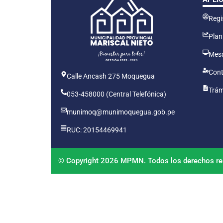
Regis
Plan
Mesa
Cont
Calle Ancash 275 Moquegua
Trám
053-458000 (Central Telefónica)
munimoq@munimoquegua.gob.pe
RUC: 20154469941
© Copyright 2026 MPMN. Todos los derechos re