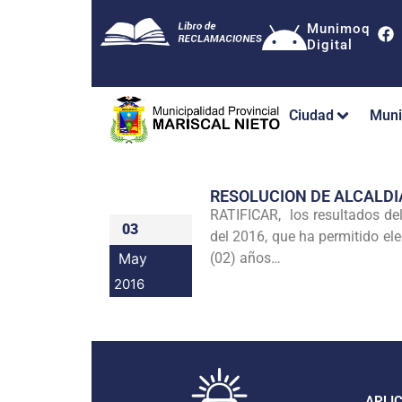
Munimoq
Digital
Ciudad
Muni
RESOLUCION DE ALCALDI
RATIFICAR, los resultados del
03
del 2016, que ha permitido el
May
(02) años…
2016
APLI