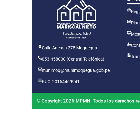
Regis
Plan
Mesa
Cont
Calle Ancash 275 Moquegua
Trám
053-458000 (Central Telefónica)
munimoq@munimoquegua.gob.pe
RUC: 20154469941
© Copyright 2026 MPMN. Todos los derechos re