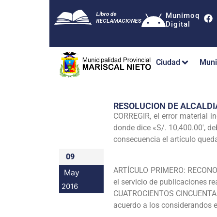
Munimoq
Digital
Ciudad
Muni
RESOLUCION DE ALCALDI
CORREGIR, el error material i
donde dice «S/. 10,400.00′, de
consecuencia el artículo qued
09
ARTÍCULO PRIMERO: RECONOCER,
May
el servicio de publicaciones r
2016
CUATROCIENTOS CINCUENTA CON
acuerdo a los considerandos e