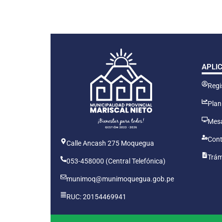
APLI
Regis
Plan
Mesa
Cont
Calle Ancash 275 Moquegua
Trám
053-458000 (Central Telefónica)
munimoq@munimoquegua.gob.pe
RUC: 20154469941