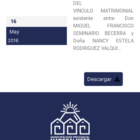
DEL
Programas
VINCULO MATRIMONIAL
existente entre Don
16
Intranet
MIGUEL FRANCISCO
May
SEMINARIO BECERRA y
2016
Doña NANCY ESTELA
RODRIGUEZ VALQUI…
Descargar