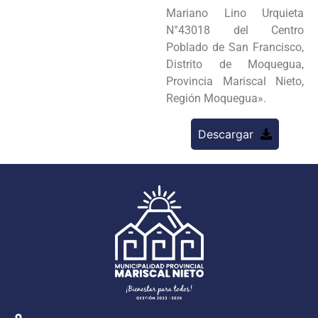
Mariano Lino Urquieta
N°43018 del Centro
Poblado de San Francisco,
Distrito de Moquegua,
Provincia Mariscal Nieto,
Región Moquegua».
Descargar