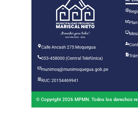
Regis
Plan
Mesa
Cont
Calle Ancash 275 Moquegua
Trám
053-458000 (Central Telefónica)
munimoq@munimoquegua.gob.pe
RUC: 20154469941
© Copyright 2026 MPMN. Todos los derechos re