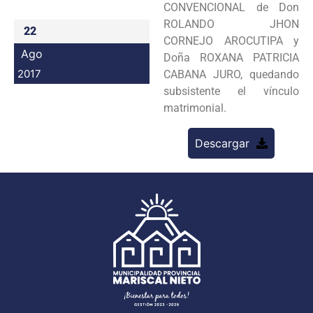
CONVENCIONAL de Don
Programas
ROLANDO JHON
22
CORNEJO AROCUTIPA y
Intranet
Ago
Doña ROXANA PATRICIA
2017
CABANA JURO, quedando
subsistente el vínculo
matrimonial.
Descargar