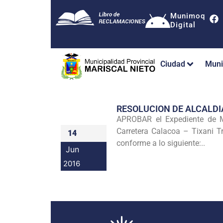
Munimoq
Digital
Ciudad
Muni
RESOLUCION DE ALCALDI
APROBAR el Expediente de Mo
Carretera Calacoa – Tixani T
14
conforme a lo siguiente:..
Jun
2016