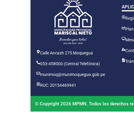
APLI
Regis
Plan
Mesa
Cont
Calle Ancash 275 Moquegua
Trám
053-458000 (Central Telefónica)
munimoq@munimoquegua.gob.pe
RUC: 20154469941
© Copyright 2026 MPMN. Todos los derechos re