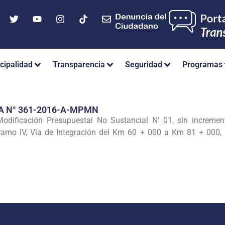
cipalidad
Transparencia
Seguridad
Programas
A N° 361-2016-A-MPMN
dificación Presupuestal No Sustancial N’ 01, sin increment
ramo IV, Vía de Integración del Km 60 + 000 a Km 81 + 000, 