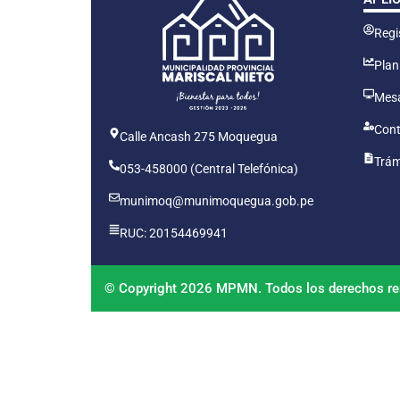
Regis
Plan
Mesa
Cont
Calle Ancash 275 Moquegua
Trám
053-458000 (Central Telefónica)
munimoq@munimoquegua.gob.pe
RUC: 20154469941
© Copyright 2026 MPMN. Todos los derechos re