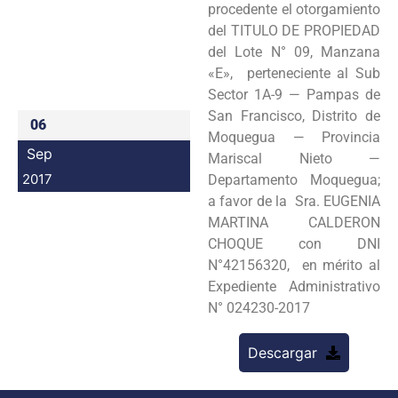
procedente el otorgamiento
Programas
del TITULO DE PROPIEDAD
del Lote N° 09, Manzana
Intranet
«E», perteneciente al Sub
Sector 1A-9 — Pampas de
San Francisco, Distrito de
06
Moquegua — Provincia
Sep
Mariscal Nieto —
2017
Departamento Moquegua;
a favor de la Sra. EUGENIA
MARTINA CALDERON
CHOQUE con DNI
N°42156320, en mérito al
Expediente Administrativo
N° 024230-2017
Descargar