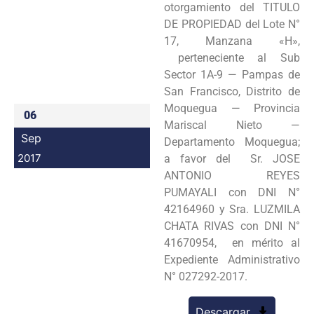
otorgamiento del TITULO
Programas
DE PROPIEDAD del Lote N°
17, Manzana «H»,
Intranet
perteneciente al Sub
Sector 1A-9 — Pampas de
San Francisco, Distrito de
Moquegua — Provincia
06
Mariscal Nieto —
Sep
Departamento Moquegua;
2017
a favor del Sr. JOSE
ANTONIO REYES
PUMAYALI con DNI N°
42164960 y Sra. LUZMILA
CHATA RIVAS con DNI N°
41670954, en mérito al
Expediente Administrativo
N° 027292-2017.
Descargar