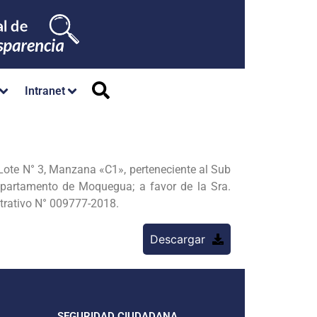
Intranet
te N° 3, Manzana «C1», perteneciente al Sub
epartamento de Moquegua; a favor de la Sra.
rativo N° 009777-2018.
Descargar
SEGURIDAD CIUDADANA