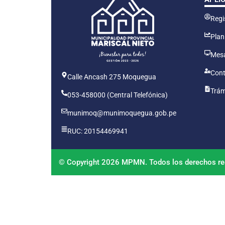
Regis
Plan
Mesa
Cont
Calle Ancash 275 Moquegua
Trám
053-458000 (Central Telefónica)
munimoq@munimoquegua.gob.pe
RUC: 20154469941
© Copyright 2026 MPMN. Todos los derechos re