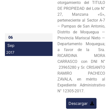
otorgamiento del TITULO
Programas
DE PROPIEDAD del Lote N°
27, Manzana «G»,
Intranet
perteneciente al Sector A-7
– Pampas de San Antonio,
Distrito de Moquegua —
06
Provincia Mariscal Nieto —
Departamento Moquegua;
Sep
a favor de la Sra.
2017
RICARDINA MORA
CARRASCO con DNI N°
23965280 y Sr. CRISANTO
RAMIRO PACHECO
ZAVALA, en mérito al
Expediente Administrativo
N° 12305-2017.
Descargar