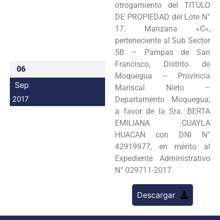
otrogamiento del TITULO
Programas
DE PROPIEDAD del Lote N°
17. Manzana «C»,
Intranet
perteneciente al Sub Sector
5B – Pampas de San
Francisco, Distrito de
06
Moquegua – Provincia
Sep
Mariscal Nieto –
2017
Departamento Moquegua;
a favor de la Sra. BERTA
EMILIANA CUAYLA
HUACAN con DNI N°
42919977, en mérito al
Expediente Administrativo
N° 029711-2017.
Descargar