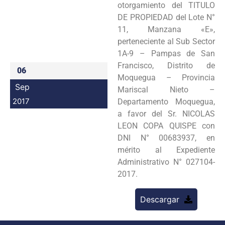
otorgamiento del TITULO
Programas
DE PROPIEDAD del Lote N°
11, Manzana «E»,
Intranet
perteneciente al Sub Sector
1A-9 – Pampas de San
Francisco, Distrito de
06
Moquegua – Provincia
Sep
Mariscal Nieto –
2017
Departamento Moquegua,
a favor del Sr. NICOLAS
LEON COPA QUISPE con
DNI N° 00683937, en
mérito al Expediente
Administrativo N° 027104-
2017.
Descargar