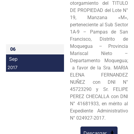
otorgamiento del TITULO
Programas
DE PROPIEDAD del Lote N°
19, Manzana «M»,
Intranet
perteneciente al Sub Sector
1A-9 – Pampas de San
Francisco, Distrito de
Moquegua – Provincia
06
Mariscal Nieto –
Sep
Departamento Moquegua;
2017
a favor de la Sra. MARIA
ELENA FERNANDEZ
NUÑEZ con DNI N°
45723290 y Sr. FELIPE
PEREZ CHECALLA con DNI
N° 41681933, en mérito al
Expediente Administrativo
N° 024927-2017.
Descargar