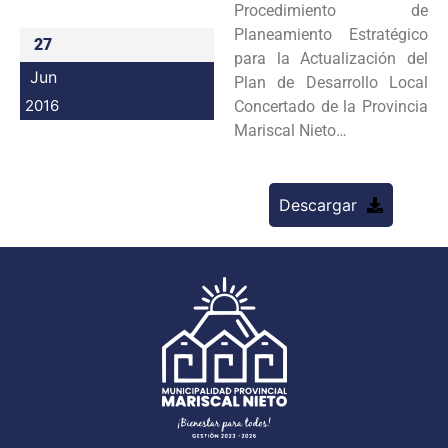
Procedimiento de
Programas
Planeamiento Estratégico
27
para la Actualización del
Intranet
Jun
Plan de Desarrollo Local
2016
Concertado de la Provincia
Mariscal Nieto…
Descargar