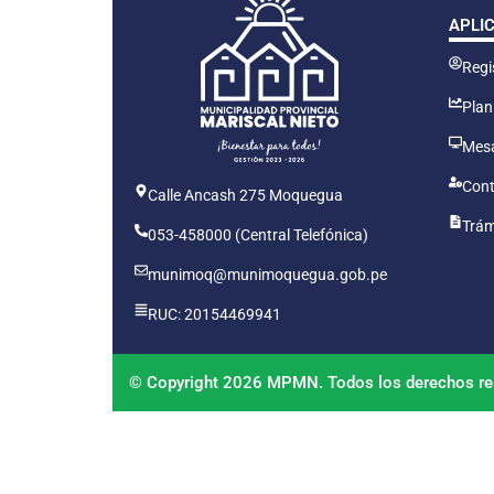
APLI
Regis
Plan
Mesa
Cont
Calle Ancash 275 Moquegua
Trám
053-458000 (Central Telefónica)
munimoq@munimoquegua.gob.pe
RUC: 20154469941
© Copyright 2026 MPMN. Todos los derechos re