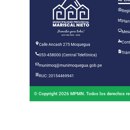
Regis
Plan
Mesa
Cont
Calle Ancash 275 Moquegua
Trám
053-458000 (Central Telefónica)
munimoq@munimoquegua.gob.pe
RUC: 20154469941
© Copyright 2026 MPMN. Todos los derechos re