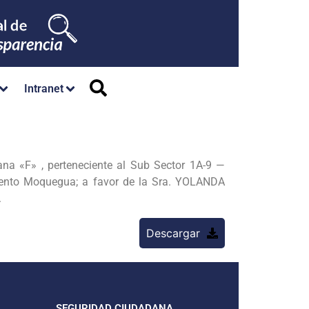
Intranet
 «F» , perteneciente al Sub Sector 1A-9 —
ento Moquegua; a favor de la Sra. YOLANDA
.
Descargar
SEGURIDAD CIUDADANA