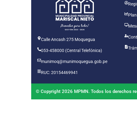
Regis
Plan
Mesa
Cont
Calle Ancash 275 Moquegua
Trám
053-458000 (Central Telefónica)
munimoq@munimoquegua.gob.pe
RUC: 20154469941
© Copyright 2026 MPMN. Todos los derechos re