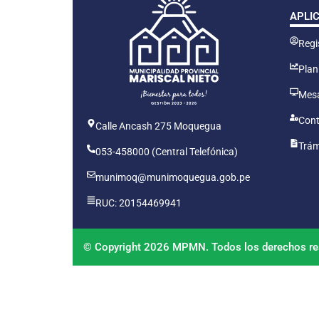
APLI
Regis
Plan
Mesa
Cont
Calle Ancash 275 Moquegua
Trám
053-458000 (Central Telefónica)
munimoq@munimoquegua.gob.pe
RUC: 20154469941
© Copyright 2026 MPMN. Todos los derechos re