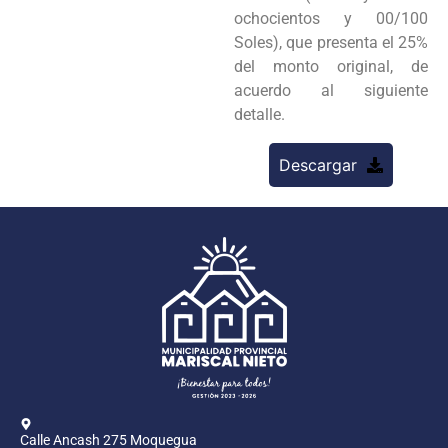
ochocientos y 00/100
Soles), que presenta el 25%
del monto original, de
acuerdo al siguiente
detalle.
Descargar
Calle Ancash 275 Moquegua