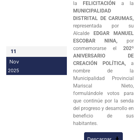
la
FELICITACIÓN
a la
Programas
MUNICIPALIDAD
DISTRITAL DE CARUMAS,
Intranet
representada por su
Alcalde
EDGAR MANUEL
ESCOBAR NINA,
por
conmemorarse el
202º
11
ANIVERSARIO DE
Nov
CREACIÓN POLÍTICA,
a
2025
nombre de la
Municipalidad Provincial
Mariscal Nieto,
formulándole votos para
que continúe por la senda
del progreso y desarrollo en
beneficio de sus
habitantes.
Descargar