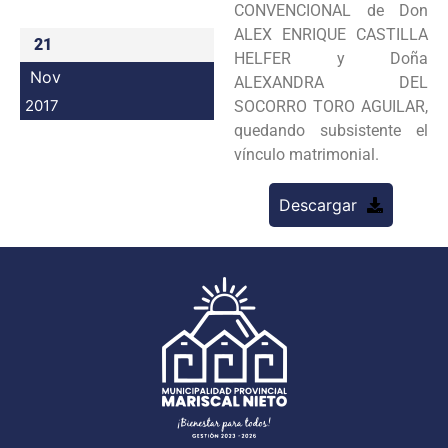
CONVENCIONAL de Don
Programas
ALEX ENRIQUE CASTILLA
21
HELFER y Doña
Intranet
Nov
ALEXANDRA DEL
2017
SOCORRO TORO AGUILAR,
quedando subsistente el
vínculo matrimonial.
Descargar