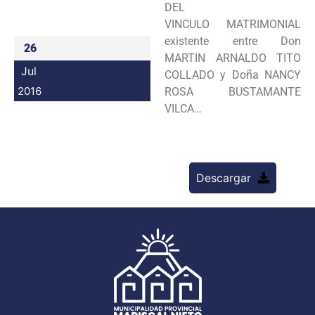
DEL
Programas
VINCULO MATRIMONIAL
existente entre Don
26
Intranet
MARTIN ARNALDO TITO
Jul
COLLADO y Doña NANCY
2016
ROSA BUSTAMANTE
VILCA…
Descargar