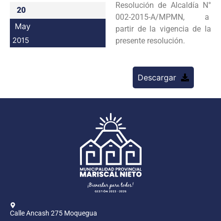
Resolución de Alcaldía N°
20
Programas
002-2015-A/MPMN, a
May
partir de la vigencia de la
Intranet
2015
presente resolución.
Descargar
Calle Ancash 275 Moquegua