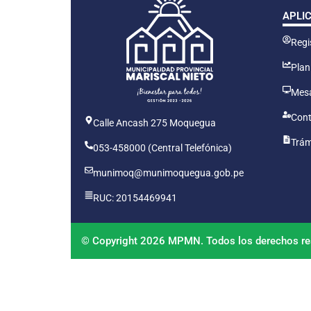
APLI
Regis
Plan
Mesa
Cont
Calle Ancash 275 Moquegua
Trám
053-458000 (Central Telefónica)
munimoq@munimoquegua.gob.pe
RUC: 20154469941
© Copyright 2026 MPMN. Todos los derechos re