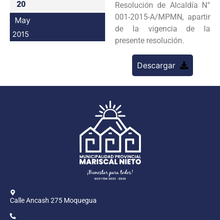
20
Resolución de Alcaldía N°
Programas
001-2015-A/MPMN, apartir
May
de la vigencia de la
Intranet
2015
presente resolución.
Descargar
Calle Ancash 275 Moquegua