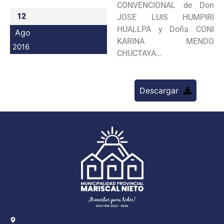
CONVENCIONAL de Don
Programas
12
JOSE LUIS HUMPIRI
HUALLPA y Doña CONI
Ago
Intranet
KARINA MENDO
2016
CHUCTAYA…
Descargar