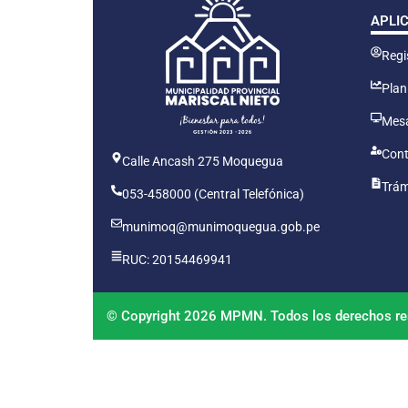
APLI
Regis
Plan
Mesa
Cont
Calle Ancash 275 Moquegua
Trám
053-458000 (Central Telefónica)
munimoq@munimoquegua.gob.pe
RUC: 20154469941
© Copyright 2026 MPMN. Todos los derechos re