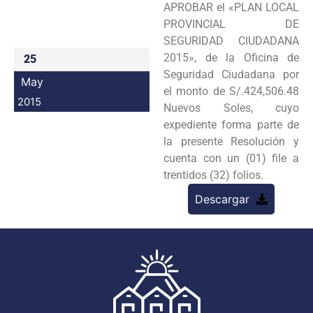
APROBAR el «PLAN LOCAL
Programas
PROVINCIAL DE
SEGURIDAD CIUDADANA
Intranet
2015», de la Oficina de
25
Seguridad Ciudadana por
May
el monto de S/.424,506.48
2015
Nuevos Soles, cuyo
expediente forma parte de
la presente Resolución y
cuenta con un (01) file a
trentidos (32) folios.
Descargar