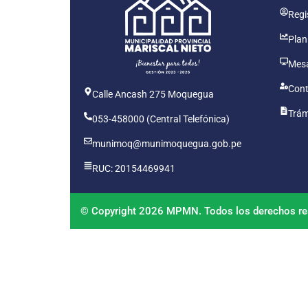
Regis
Plan
Mesa
Cont
Calle Ancash 275 Moquegua
Trám
053-458000 (Central Telefónica)
munimoq@munimoquegua.gob.pe
RUC: 20154469941
© Copyright 2026 MPMN. Todos los derechos re