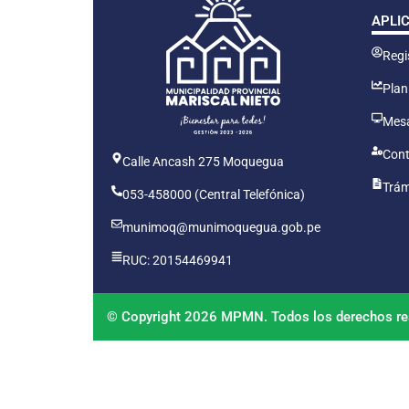
APLI
Regis
Plan
Mesa
Cont
Calle Ancash 275 Moquegua
Trám
053-458000 (Central Telefónica)
munimoq@munimoquegua.gob.pe
RUC: 20154469941
© Copyright 2026 MPMN. Todos los derechos re