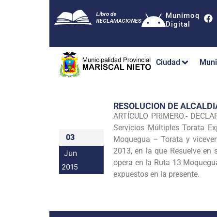
Munimoq
Digital
Ciudad
Muni
RESOLUCION DE ALCALDI
ARTÍCULO PRIMERO.- DECLARA
Servicios Múltiples Torata E
03
Moquegua – Torata y vicever
2013, en la que Resuelve en s
Jun
opera en la Ruta 13 Moquegua
2015
expuestos en la presente.