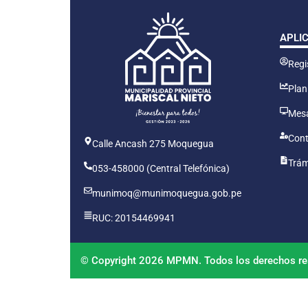
APLI
Regis
Plan
Mesa
Cont
Calle Ancash 275 Moquegua
Trám
053-458000 (Central Telefónica)
munimoq@munimoquegua.gob.pe
RUC: 20154469941
© Copyright 2026 MPMN. Todos los derechos re