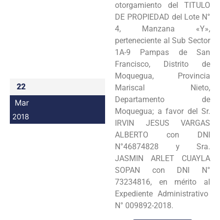
otorgamiento del TITULO
Programas
DE PROPIEDAD del Lote N°
4, Manzana «Y»,
Intranet
perteneciente al Sub Sector
1A-9 Pampas de San
Francisco, Distrito de
Moquegua, Provincia
22
Mariscal Nieto,
Departamento de
Mar
Moquegua; a favor del Sr.
2018
IRVIN JESUS VARGAS
ALBERTO con DNI
N°46874828 y Sra.
JASMIN ARLET CUAYLA
SOPAN con DNI N°
73234816, en mérito al
Expediente Administrativo
N° 009892-2018.