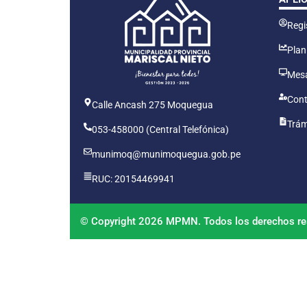
Regis
Plan
Mesa
Cont
Calle Ancash 275 Moquegua
Trám
053-458000 (Central Telefónica)
munimoq@munimoquegua.gob.pe
RUC: 20154469941
© Copyright 2026 MPMN. Todos los derechos re