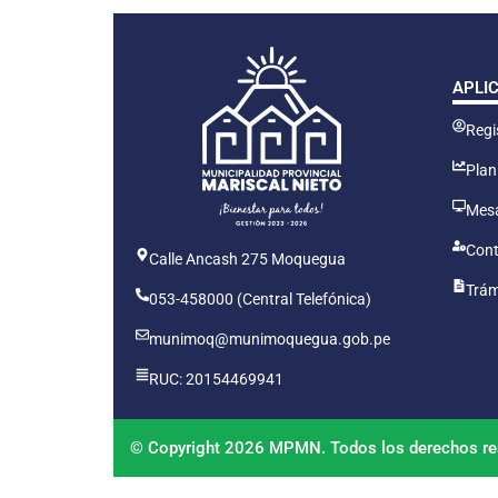
APLI
Regis
Plan
Mesa
Cont
Calle Ancash 275 Moquegua
Trám
053-458000 (Central Telefónica)
munimoq@munimoquegua.gob.pe
RUC: 20154469941
© Copyright 2026 MPMN. Todos los derechos re