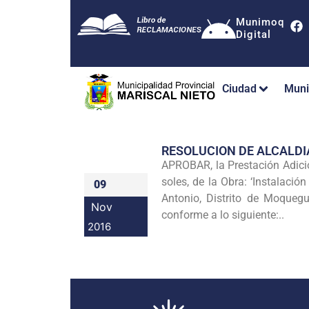
Munimoq
Digital
Ciudad
Muni
RESOLUCION DE ALCALDI
APROBAR, la Prestación Adicio
soles, de la Obra: ‘Instalaci
09
Antonio, Distrito de Moqueg
Nov
conforme a lo siguiente:..
2016