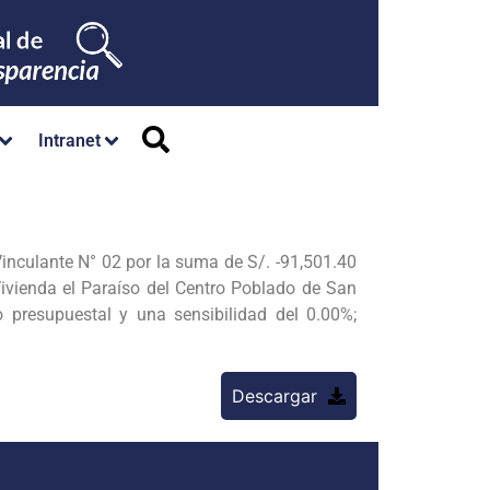
Intranet
inculante N° 02 por la suma de S/. -91,501.40
 Vivienda el Paraíso del Centro Poblado de San
 presupuestal y una sensibilidad del 0.00%;
Descargar