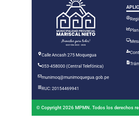
APLI
Regis
Plan
Mesa
Cont
Calle Ancash 275 Moquegua
Trám
053-458000 (Central Telefónica)
munimoq@munimoquegua.gob.pe
RUC: 20154469941
© Copyright 2026 MPMN. Todos los derechos re