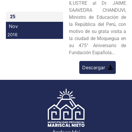
ILUSTRE al Dr. JAIME
Programas
SAAVEDRA CHANDUVI,
25
Ministro de Educación de
Intranet
la República del Perú, con
Nov
motivo de su grata visita a
2016
la ciudad de Moquegua en
su 475° Aniversario de
Fundación Española…
Descargar