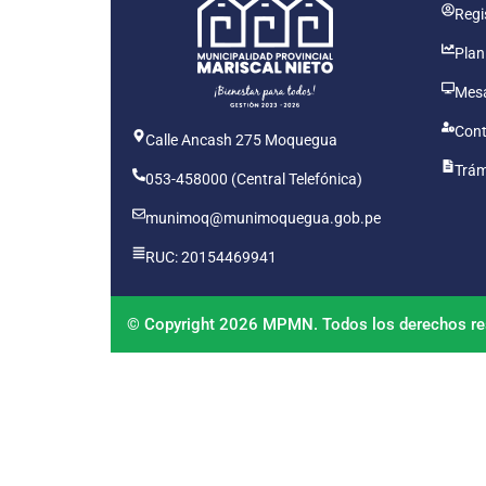
Regis
Plan
Mesa
Cont
Calle Ancash 275 Moquegua
Trám
053-458000 (Central Telefónica)
munimoq@munimoquegua.gob.pe
RUC: 20154469941
© Copyright 2026 MPMN. Todos los derechos re