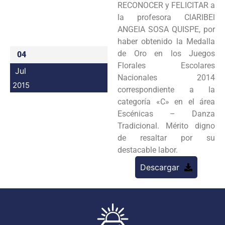
RECONOCER y FELICITAR a
Programas
la profesora ClARIBEl
ANGElA SOSA QUISPE, por
Intranet
haber obtenido la Medalla
de Oro en los Juegos
04
Florales Escolares
Jul
Nacionales 2014
2015
correspondiente a la
categoría «C» en el área
Escénicas – Danza
Tradicional. Mérito digno
de resaltar por su
destacable labor.
Descargar