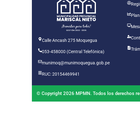
Regis
Plan
Mesa
Cont
Calle Ancash 275 Moquegua
Trám
053-458000 (Central Telefónica)
munimoq@munimoquegua.gob.pe
RUC: 20154469941
© Copyright 2026 MPMN. Todos los derechos re