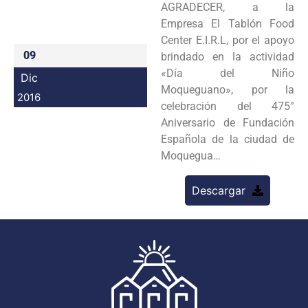
AGRADECER, a la
Programas
Empresa El Tablón Food
Center E.I.R.L, por el apoyo
Intranet
09
brindado en la actividad
«Día del Niño
Dic
Moqueguano», por la
2016
celebración del 475°
Aniversario de Fundación
Española de la ciudad de
Moquegua…
Descargar