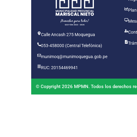
Plan
Mesa
Cont
Calle Ancash 275 Moquegua
Trám
053-458000 (Central Telefónica)
munimoq@munimoquegua.gob.pe
RUC: 20154469941
© Copyright 2026 MPMN. Todos los derechos re