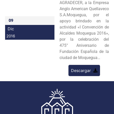
AGRADECER, a la Empresa
Programas
Anglo American Quellaveco
S.A.Moquegua, por el
Intranet
09
apoyo brindado en la
actividad «I Convención de
Dic
Alcaldes Moquegua 2016»,
2016
por la celebración del
475° Aniversario de
Fundación Española de la
ciudad de Moquegua…
Descargar