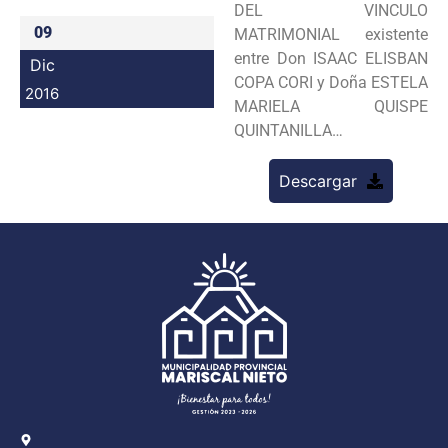
DEL VINCULO
Programas
09
MATRIMONIAL existente
entre Don ISAAC ELISBAN
Dic
Intranet
COPA CORI y Doña ESTELA
2016
MARIELA QUISPE
QUINTANILLA…
Descargar