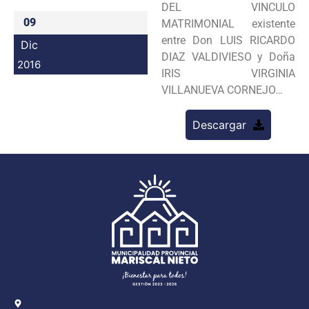
DEL VINCULO
Programas
09
MATRIMONIAL existente
entre Don LUIS RICARDO
Dic
Intranet
DIAZ VALDIVIESO y Doña
2016
IRIS VIRGINIA
VILLANUEVA CORNEJO…
Descargar