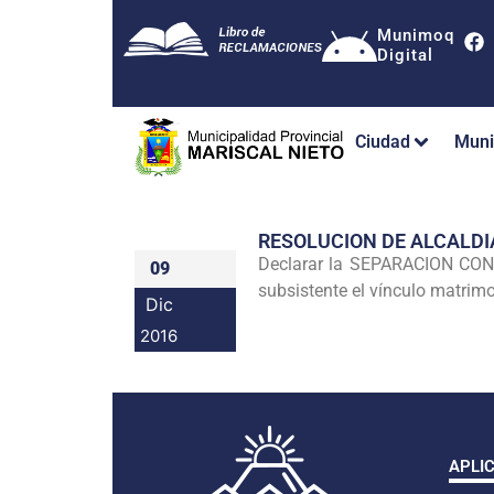
Munimoq
Digital
Ciudad
Muni
RESOLUCION DE ALCALDI
Declarar la SEPARACION C
09
subsistente el vínculo matrim
Dic
2016
APLI