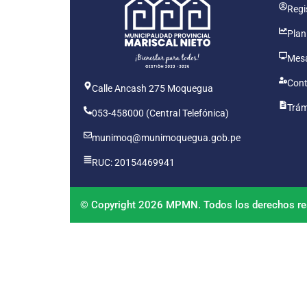
Regis
Plan
Mesa
Cont
Calle Ancash 275 Moquegua
Trám
053-458000 (Central Telefónica)
munimoq@munimoquegua.gob.pe
RUC: 20154469941
© Copyright 2026 MPMN. Todos los derechos re