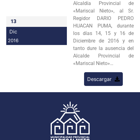
Alcaldía Provincial de
Programas
«Mariscal Nieto», al Sr.
Regidor DARIO PEDRO
13
Intranet
HUACAN PUMA, durante
Dic
los días 14, 15 y 16 de
2016
Diciembre de 2016 y en
tanto dure la ausencia del
Alcalde Provincial de
«Mariscal Nieto»…
Descargar