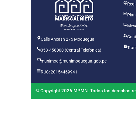
Regis
Plan
Mesa
Cont
Calle Ancash 275 Moquegua
Trám
053-458000 (Central Telefónica)
munimoq@munimoquegua.gob.pe
RUC: 20154469941
© Copyright 2026 MPMN. Todos los derechos re